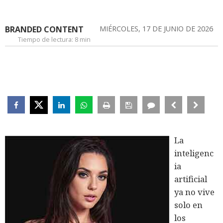
BRANDED CONTENT
MIÉRCOLES, 17 DE JUNIO DE 2026
Tiempo de lectura:
8 min
La
inteligenc
ia
artificial
ya no vive
solo en
los