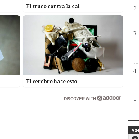
El truco contra la cal
2
3
4
El cerebro hace esto
DISCOVER WITH
5
Ag