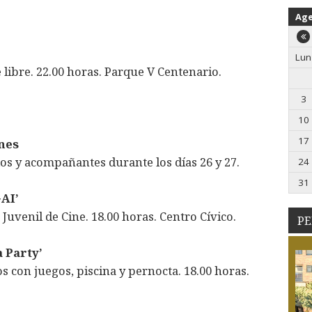
Ag
Lun
e libre. 22.00 horas. Parque V Centenario.
3
10
17
nes
s y acompañantes durante los días 26 y 27.
24
31
GAI’
Juvenil de Cine. 18.00 horas. Centro Cívico.
PE
 Party’
s con juegos, piscina y pernocta. 18.00 horas.