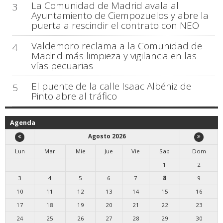
La Comunidad de Madrid avala al
3
Ayuntamiento de Ciempozuelos y abre la
puerta a rescindir el contrato con NEO
Valdemoro reclama a la Comunidad de
4
Madrid más limpieza y vigilancia en las
vías pecuarias
El puente de la calle Isaac Albéniz de
5
Pinto abre al tráfico
Agenda
Agosto 2026
Lun
Mar
Mie
Jue
Vie
Sab
Dom
1
2
3
4
5
6
7
8
9
10
11
12
13
14
15
16
17
18
19
20
21
22
23
24
25
26
27
28
29
30