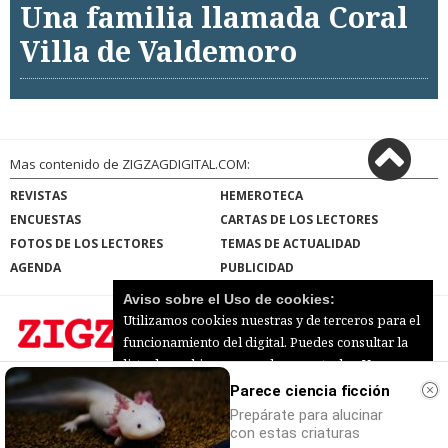
Una familia llamada Coral
Villa de Valdemoro
Mas contenido de ZIGZAGDIGITAL.COM:
REVISTAS
HEMEROTECA
ENCUESTAS
CARTAS DE LOS LECTORES
FOTOS DE LOS LECTORES
TEMAS DE ACTUALIDAD
AGENDA
PUBLICIDAD
Aviso sobre el Uso de cookies:
Utilizamos cookies nuestras y de terceros para el
funcionamiento del digital. Puedes consultar la
lista de cookies y como desconectarlas.
Ver
ZIGZAGDIGITAL.COM |
Términos de uso
|
nuestra Política de Privacidad y Cookies
Parece ciencia ficción
Protección de datos
|
Mapa del sitio
© 2026 | Todos los derechos reservados
Prepárate para alucinar
Aceptar Cookies
Personalizar
con estas criaturas