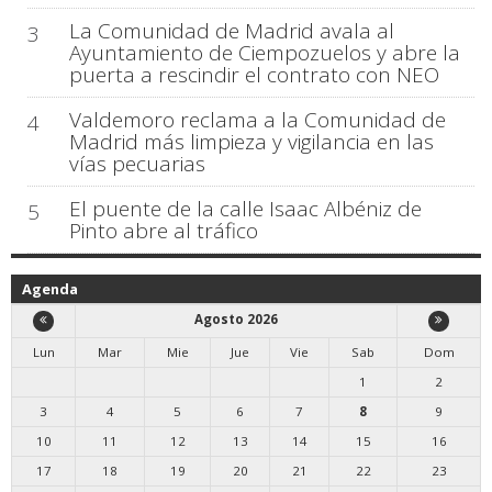
La Comunidad de Madrid avala al
3
Ayuntamiento de Ciempozuelos y abre la
puerta a rescindir el contrato con NEO
Valdemoro reclama a la Comunidad de
4
Madrid más limpieza y vigilancia en las
vías pecuarias
El puente de la calle Isaac Albéniz de
5
Pinto abre al tráfico
Agenda
Agosto 2026
Lun
Mar
Mie
Jue
Vie
Sab
Dom
1
2
3
4
5
6
7
8
9
10
11
12
13
14
15
16
17
18
19
20
21
22
23