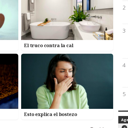
2
3
El truco contra la cal
4
5
Esto explica el bostezo
Ag