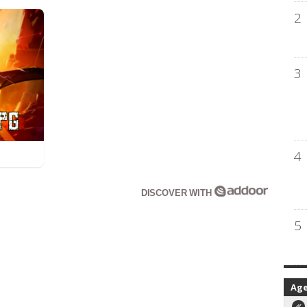
2
3
4
DISCOVER WITH
5
Ag