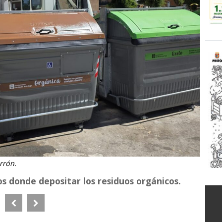
rrón.
s donde depositar los residuos orgánicos.