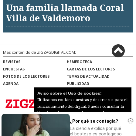
Una familia llamada Coral
Villa de Valdemoro
Mas contenido de ZIGZAGDIGITAL.COM:
REVISTAS
HEMEROTECA
ENCUESTAS
CARTAS DE LOS LECTORES
FOTOS DE LOS LECTORES
TEMAS DE ACTUALIDAD
AGENDA
PUBLICIDAD
Aviso sobre el Uso de cookies:
Utilizamos cookies nuestras y de terceros para el
funcionamiento del digital. Puedes consultar la
lista de cookies y como desconectarlas.
Ver
ZIGZAGDIGITAL.COM |
Términos de uso
|
nuestra Política de Privacidad y Cookies
¿Por qué se contagia?
Protección de datos
|
Mapa del sitio
© 2026 | Todos los derechos reservados
La ciencia explica por qué
Aceptar Cookies
Personalizar
el bostezo es contagioso