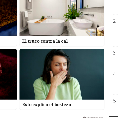
2
El truco contra la cal
3
4
5
Esto explica el bostezo