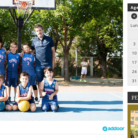
Ag
Lun
3
10
17
24
31
PE