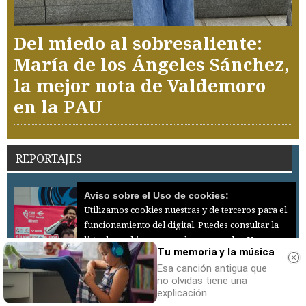
Del miedo al sobresaliente:
María de los Ángeles Sánchez,
la mejor nota de Valdemoro
en la PAU
REPORTAJES
Aviso sobre el Uso de cookies:
Utilizamos cookies nuestras y de terceros para el
funcionamiento del digital. Puedes consultar la
lista de cookies y como desconectarlas.
Ver
Tu memoria y la música
nuestra Política de Privacidad y Cookies
Esa canción antigua que
Aceptar Cookies
Personalizar
no olvidas tiene una
explicación