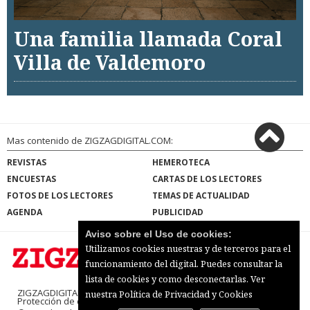
Una familia llamada Coral
Villa de Valdemoro
Mas contenido de ZIGZAGDIGITAL.COM:
REVISTAS
HEMEROTECA
ENCUESTAS
CARTAS DE LOS LECTORES
FOTOS DE LOS LECTORES
TEMAS DE ACTUALIDAD
AGENDA
PUBLICIDAD
Aviso sobre el Uso de cookies:
Utilizamos cookies nuestras y de terceros para el
funcionamiento del digital. Puedes consultar la
lista de cookies y como desconectarlas.
Ver
ZIGZAGDIGITAL.COM |
Términos de uso
|
nuestra Política de Privacidad y Cookies
Protección de datos
|
Mapa del sitio