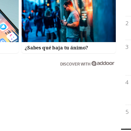
2
3
¿Sabes qué baja tu ánimo?
DISCOVER WITH
4
5