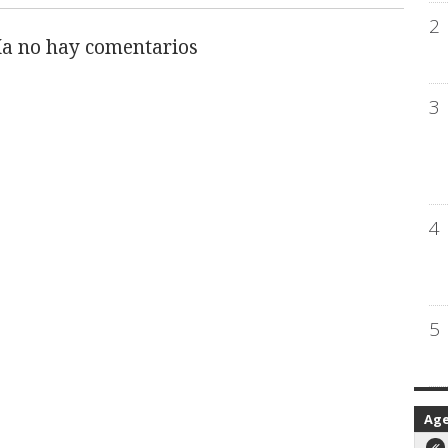
2
a no hay comentarios
3
4
5
Ag