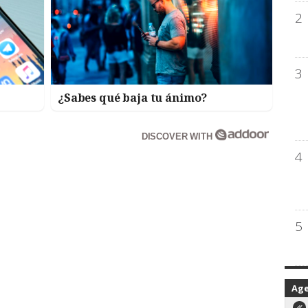
2
3
¿Sabes qué baja tu ánimo?
DISCOVER WITH
4
5
Ag