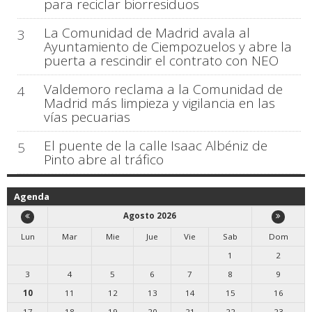
para reciclar biorresiduos
La Comunidad de Madrid avala al
3
Ayuntamiento de Ciempozuelos y abre la
puerta a rescindir el contrato con NEO
Valdemoro reclama a la Comunidad de
4
Madrid más limpieza y vigilancia en las
vías pecuarias
El puente de la calle Isaac Albéniz de
5
Pinto abre al tráfico
Agenda
Agosto 2026
Lun
Mar
Mie
Jue
Vie
Sab
Dom
1
2
3
4
5
6
7
8
9
10
11
12
13
14
15
16
17
18
19
20
21
22
23