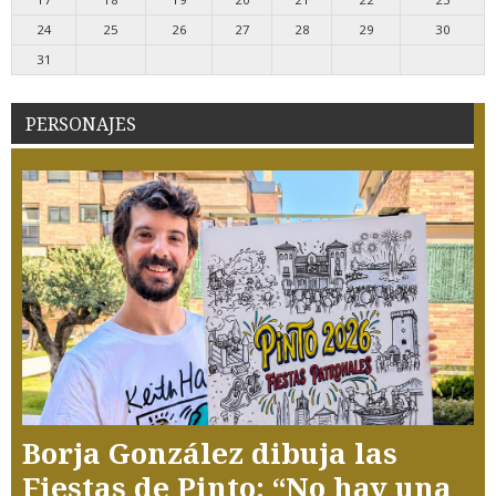
24
25
26
27
28
29
30
31
PERSONAJES
Borja González dibuja las
Fiestas de Pinto: “No hay una