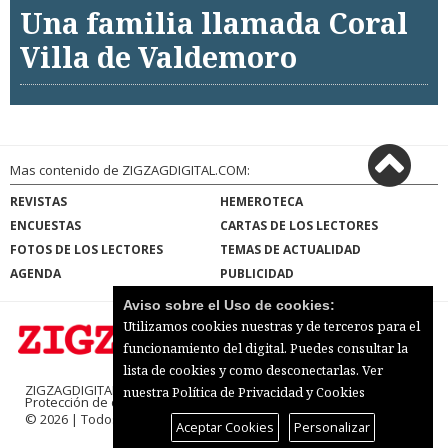
Una familia llamada Coral
Villa de Valdemoro
Mas contenido de ZIGZAGDIGITAL.COM:
REVISTAS
HEMEROTECA
ENCUESTAS
CARTAS DE LOS LECTORES
FOTOS DE LOS LECTORES
TEMAS DE ACTUALIDAD
AGENDA
PUBLICIDAD
Aviso sobre el Uso de cookies:
Utilizamos cookies nuestras y de terceros para el
funcionamiento del digital. Puedes consultar la
lista de cookies y como desconectarlas.
Ver
ZIGZAGDIGITAL.COM |
Términos de uso
|
nuestra Política de Privacidad y Cookies
Protección de datos
|
Mapa del sitio
© 2026 | Todos los derechos reservados
Aceptar Cookies
Personalizar