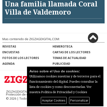
Una familia llamada Coral
Villa de Valdemoro
Mas contenido de ZIGZAGDIGITAL.COM:
REVISTAS
HEMEROTECA
ENCUESTAS
CARTAS DE LOS LECTORES
FOTOS DE LOS LECTORES
TEMAS DE ACTUALIDAD
AGENDA
PUBLICIDAD
Aviso sobre el Uso de cookies:
Utilizamos cookies nuestras y de terceros para el
funcionamiento del digital. Puedes consultar la
lista de cookies y como desconectarlas.
Ver
ZIGZAGDIGITAL.COM |
Términos de uso
|
nuestra Política de Privacidad y Cookies
Protección de datos
|
Mapa del sitio
© 2026 | Todos los derechos reservados
Aceptar Cookies
Personalizar