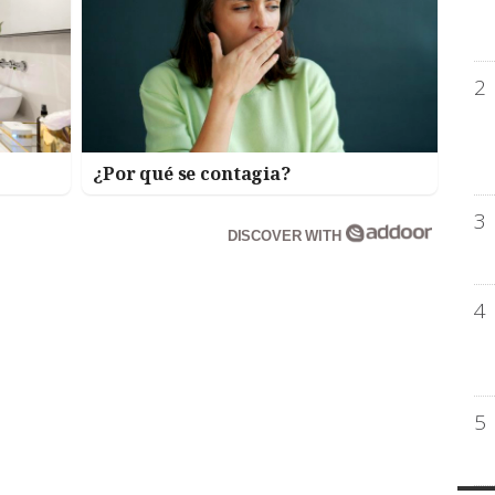
2
¿Por qué se contagia?
3
DISCOVER WITH
4
5