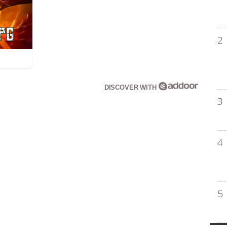
2
DISCOVER WITH
3
4
5