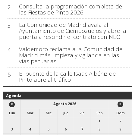
Consulta la programación completa de
2
las Fiestas de Pinto 2026
La Comunidad de Madrid avala al
3
Ayuntamiento de Ciempozuelos y abre la
puerta a rescindir el contrato con NEO
Valdemoro reclama a la Comunidad de
4
Madrid más limpieza y vigilancia en las
vías pecuarias
El puente de la calle Isaac Albéniz de
5
Pinto abre al tráfico
Agenda
Agosto 2026
Lun
Mar
Mie
Jue
Vie
Sab
Dom
1
2
3
4
5
6
7
8
9