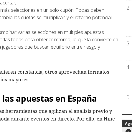
acertar;
2
 más selecciones en un solo cupón. Todas deben
mbio las cuotas se multiplican y el retorno potencial
mbinar varias selecciones en múltiples apuestas
arlas todas para obtener retorno, lo que la convierte en
3
a jugadores que buscan equilibrio entre riesgo y
4
efieren constancia, otros aprovechan formatos
ios mayores.
 las apuestas en España
5
as herramientas que agilizan el análisis previo y
da durante eventos en directo. Por ello, en Nine
Ag