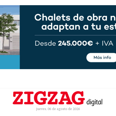
jueves, 06 de agosto de 2026