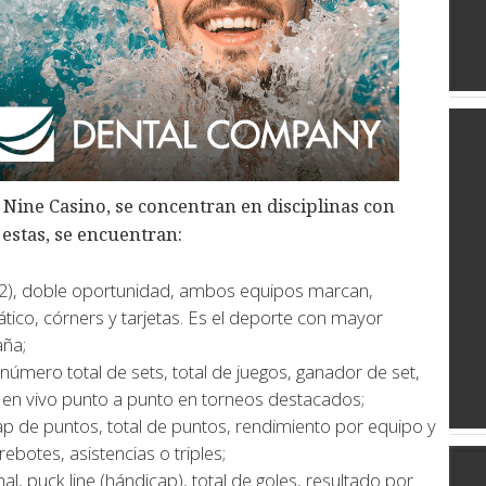
 Nine Casino, se concentran en disciplinas con
estas, se encuentran:
1X2), doble oportunidad, ambos equipos marcan,
tico, córners y tarjetas. Es el deporte con mayor
ña;
número total de sets, total de juegos, ganador de set,
 en vivo punto a punto en torneos destacados;
p de puntos, total de puntos, rendimiento por equipo y
otes, asistencias o triples;
l, puck line (hándicap), total de goles, resultado por