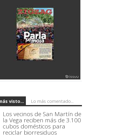
más visto...
Lo más comentado...
Los vecinos de San Martín de
la Vega reciben más de 3.100
cubos domésticos para
reciclar biorresiduos