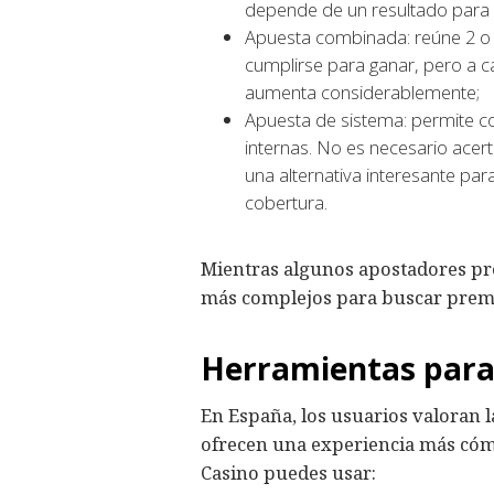
depende de un resultado para 
Apuesta combinada: reúne 2 o
cumplirse para ganar, pero a ca
aumenta considerablemente;
Apuesta de sistema: permite co
internas. No es necesario acert
una alternativa interesante par
cobertura.
Mientras algunos apostadores pr
más complejos para buscar prem
Herramientas para
En España, los usuarios valoran l
ofrecen una experiencia más cómo
Casino puedes usar: