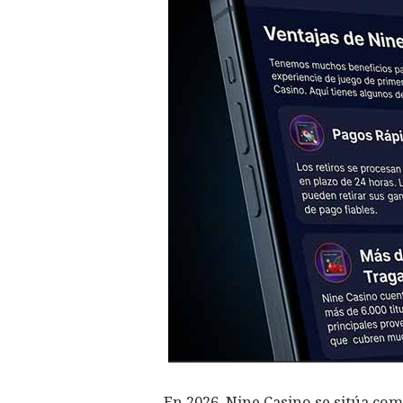
En 2026, Nine Casino se sitúa co