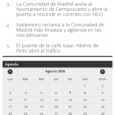
La Comunidad de Madrid avala al
3
Ayuntamiento de Ciempozuelos y abre la
puerta a rescindir el contrato con NEO
Valdemoro reclama a la Comunidad de
4
Madrid más limpieza y vigilancia en las
vías pecuarias
El puente de la calle Isaac Albéniz de
5
Pinto abre al tráfico
Agenda
Agosto 2026
Lun
Mar
Mie
Jue
Vie
Sab
Dom
1
2
3
4
5
6
7
8
9
10
11
12
13
14
15
16
17
18
19
20
21
22
23
24
25
26
27
28
29
30