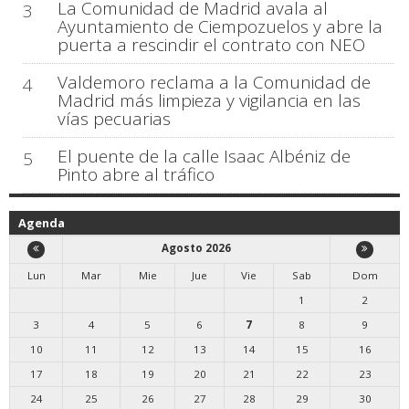
La Comunidad de Madrid avala al
3
Ayuntamiento de Ciempozuelos y abre la
puerta a rescindir el contrato con NEO
Valdemoro reclama a la Comunidad de
4
Madrid más limpieza y vigilancia en las
vías pecuarias
El puente de la calle Isaac Albéniz de
5
Pinto abre al tráfico
Agenda
Agosto 2026
Lun
Mar
Mie
Jue
Vie
Sab
Dom
1
2
3
4
5
6
7
8
9
10
11
12
13
14
15
16
17
18
19
20
21
22
23
24
25
26
27
28
29
30