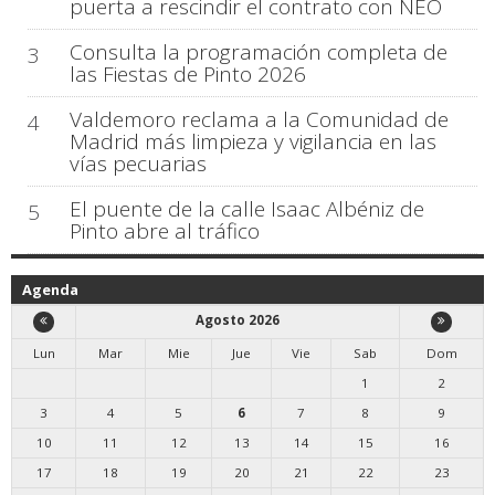
puerta a rescindir el contrato con NEO
Consulta la programación completa de
3
las Fiestas de Pinto 2026
Valdemoro reclama a la Comunidad de
4
Madrid más limpieza y vigilancia en las
vías pecuarias
El puente de la calle Isaac Albéniz de
5
Pinto abre al tráfico
Agenda
Agosto 2026
Lun
Mar
Mie
Jue
Vie
Sab
Dom
1
2
3
4
5
6
7
8
9
10
11
12
13
14
15
16
17
18
19
20
21
22
23