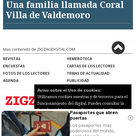
Una familia llamada Coral
Villa de Valdemoro
Mas contenido de ZIGZAGDIGITAL.COM:
REVISTAS
HEMEROTECA
ENCUESTAS
CARTAS DE LOS LECTORES
FOTOS DE LOS LECTORES
TEMAS DE ACTUALIDAD
AGENDA
PUBLICIDAD
Aviso sobre el Uso de cookies:
Utilizamos cookies nuestras y de terceros para el
funcionamiento del digital. Puedes consultar la
lista de cookies y como desconectarlas.
Ver
Pasaportes que abren
ZIGZAGDIGITAL.COM |
Términos de uso
|
nuestra Política de Privacidad y Cookies
puertas
Protección de datos
|
Mapa del sitio
© 2026 | Todos los derechos reservados
Los pasaportes más
Aceptar Cookies
Personalizar
poderosos del mundo,