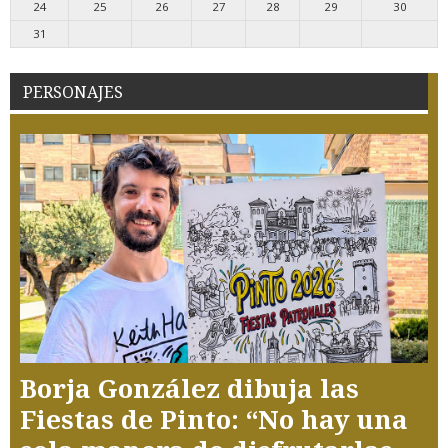
24
25
26
27
28
29
30
31
PERSONAJES
Borja González dibuja las
Fiestas de Pinto: “No hay una