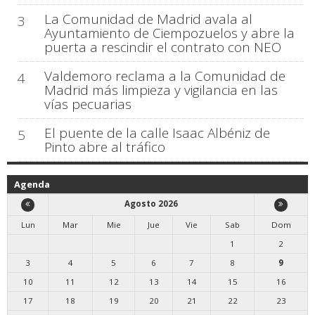
La Comunidad de Madrid avala al
3
Ayuntamiento de Ciempozuelos y abre la
puerta a rescindir el contrato con NEO
Valdemoro reclama a la Comunidad de
4
Madrid más limpieza y vigilancia en las
vías pecuarias
El puente de la calle Isaac Albéniz de
5
Pinto abre al tráfico
Agenda
Agosto 2026
Lun
Mar
Mie
Jue
Vie
Sab
Dom
1
2
3
4
5
6
7
8
9
10
11
12
13
14
15
16
17
18
19
20
21
22
23