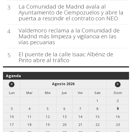
La Comunidad de Madrid avala al
3
Ayuntamiento de Ciempozuelos y abre la
puerta a rescindir el contrato con NEO
Valdemoro reclama a la Comunidad de
4
Madrid más limpieza y vigilancia en las
vías pecuarias
El puente de la calle Isaac Albéniz de
5
Pinto abre al tráfico
Agenda
Agosto 2026
Lun
Mar
Mie
Jue
Vie
Sab
Dom
1
2
3
4
5
6
7
8
9
10
11
12
13
14
15
16
17
18
19
20
21
22
23