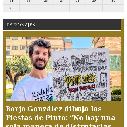
24
25
26
27
28
29
30
31
PERSONAJES
Borja González dibuja las
Fiestas de Pinto: “No hay una
sola manera de disfrutarlas,