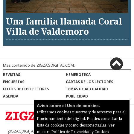
Una familia llamada Coral
Villa de Valdemoro
Mas contenido de ZIGZAGDIGITAL.COM:
REVISTAS
HEMEROTECA
ENCUESTAS
CARTAS DE LOS LECTORES
FOTOS DE LOS LECTORES
TEMAS DE ACTUALIDAD
AGENDA
PUBLICIDAD
Aviso sobre el Uso de cookies:
Utilizamos cookies nuestras y de terceros para el
funcionamiento del digital. Puedes consultar la
lista de cookies y como desconectarlas.
Ver
ZIGZAGDIGITAL.COM |
Términos de uso
|
nuestra Política de Privacidad y Cookies