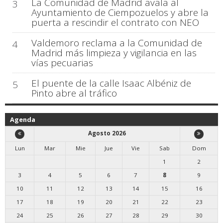
La Comunidad de Madrid avala al
3
Ayuntamiento de Ciempozuelos y abre la
puerta a rescindir el contrato con NEO
Valdemoro reclama a la Comunidad de
4
Madrid más limpieza y vigilancia en las
vías pecuarias
El puente de la calle Isaac Albéniz de
5
Pinto abre al tráfico
Agenda
Agosto 2026
Lun
Mar
Mie
Jue
Vie
Sab
Dom
1
2
3
4
5
6
7
8
9
10
11
12
13
14
15
16
17
18
19
20
21
22
23
24
25
26
27
28
29
30