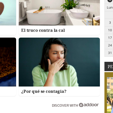
Lun
3
El truco contra la cal
10
17
24
31
PE
¿Por qué se contagia?
DISCOVER WITH