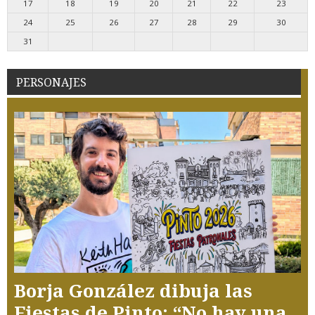
17
18
19
20
21
22
23
24
25
26
27
28
29
30
31
PERSONAJES
Borja González dibuja las
Fiestas de Pinto: “No hay una