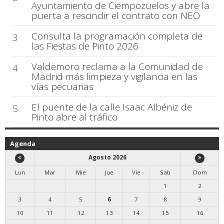
Ayuntamiento de Ciempozuelos y abre la
puerta a rescindir el contrato con NEO
Consulta la programación completa de
3
las Fiestas de Pinto 2026
Valdemoro reclama a la Comunidad de
4
Madrid más limpieza y vigilancia en las
vías pecuarias
El puente de la calle Isaac Albéniz de
5
Pinto abre al tráfico
Agenda
Agosto 2026
Lun
Mar
Mie
Jue
Vie
Sab
Dom
1
2
3
4
5
6
7
8
9
10
11
12
13
14
15
16