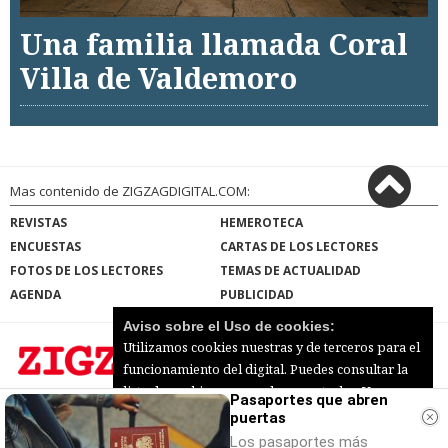
Una familia llamada Coral
Villa de Valdemoro
Mas contenido de ZIGZAGDIGITAL.COM:
REVISTAS
HEMEROTECA
ENCUESTAS
CARTAS DE LOS LECTORES
FOTOS DE LOS LECTORES
TEMAS DE ACTUALIDAD
AGENDA
PUBLICIDAD
Aviso sobre el Uso de cookies:
Utilizamos cookies nuestras y de terceros para el
funcionamiento del digital. Puedes consultar la
lista de cookies y como desconectarlas.
Ver
Pasaportes que abren
ZIGZAGDIGITAL.COM |
Términos de uso
|
nuestra Política de Privacidad y Cookies
puertas
Protección de datos
|
Mapa del sitio
© 2026 | Todos los derechos reservados
Los pasaportes más