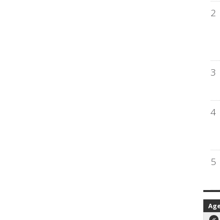
2
3
4
5
Ag