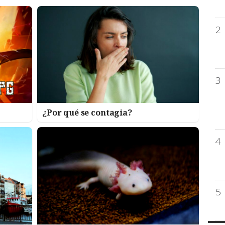
2
3
¿Por qué se contagia?
4
5