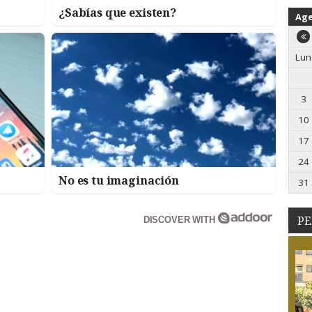
¿Sabías que existen?
Ag
Lun
3
10
17
24
No es tu imaginación
31
PE
DISCOVER WITH