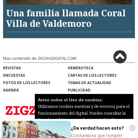
Una familia llamada Coral
Villa de Valdemoro
Mas contenido de ZIGZAGDIGITAL.COM:
REVISTAS
HEMEROTECA
ENCUESTAS
CARTAS DE LOS LECTORES
FOTOS DE LOS LECTORES
TEMAS DE ACTUALIDAD
AGENDA
PUBLICIDAD
Aviso sobre el Uso de cookies:
Utilizamos cookies nuestras y de terceros para el
funcionamiento del digital. Puedes consultar la
lista de cookies y como desconectarlas.
Ver
ZIGZAGDIGITAL.COM |
Términos de uso
|
nuestra Política de Privacidad y Cookies
¿De verdad hacen esto?
Protección de datos
|
Mapa del sitio
© 2026 | Todos los derechos reservados
Costumbres que rompen
Aceptar Cookies
Personalizar