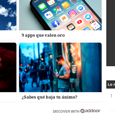
9 apps que valen oro
Lo 
1
¿Sabes qué baja tu ánimo?
DISCOVER WITH