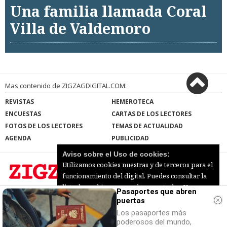
Una familia llamada Coral
Villa de Valdemoro
Mas contenido de ZIGZAGDIGITAL.COM:
REVISTAS
HEMEROTECA
ENCUESTAS
CARTAS DE LOS LECTORES
FOTOS DE LOS LECTORES
TEMAS DE ACTUALIDAD
AGENDA
PUBLICIDAD
Aviso sobre el Uso de cookies:
Utilizamos cookies nuestras y de terceros para el
funcionamiento del digital. Puedes consultar la
lista de cookies y como desconectarlas.
Ver
Pasaportes que abren
ZIGZAGDIGITAL.COM |
Términos de uso
|
nuestra Política de Privacidad y Cookies
puertas
Protección de datos
|
Mapa del sitio
© 2026 | Todos los derechos reservados
Los pasaportes más
Aceptar Cookies
Personalizar
poderosos del mundo,