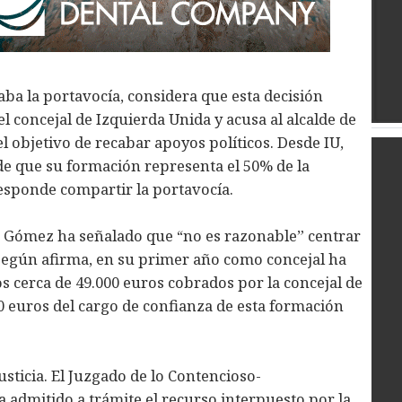
ba la portavocía, considera que esta decisión
l concejal de Izquierda Unida y acusa al alcalde de
l objetivo de recabar apoyos políticos. Desde IU,
e que su formación representa el 50% de la
rresponde compartir la portavocía.
s, Gómez ha señalado que “no es razonable” centrar
 según afirma, en su primer año como concejal ha
os cerca de 49.000 euros cobrados por la concejal de
0 euros del cargo de confianza de esta formación
usticia. El Juzgado de lo Contencioso-
 admitido a trámite el recurso interpuesto por la