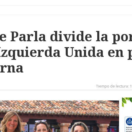
de Parla divide la p
Izquierda Unida en 
erna
Tiempo de lectura:
1