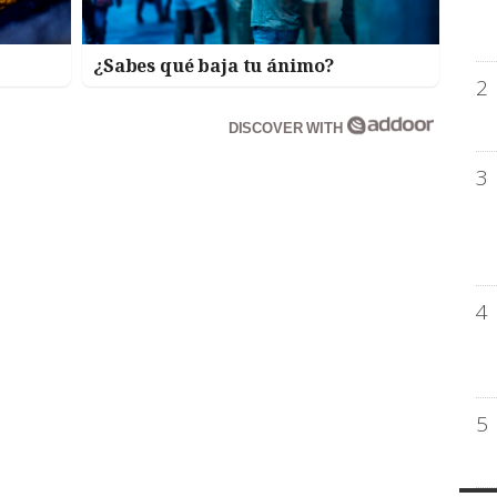
¿Sabes qué baja tu ánimo?
2
DISCOVER WITH
3
4
5