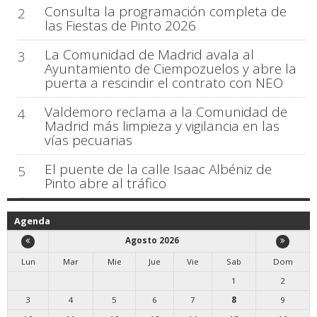
Consulta la programación completa de
2
las Fiestas de Pinto 2026
La Comunidad de Madrid avala al
3
Ayuntamiento de Ciempozuelos y abre la
puerta a rescindir el contrato con NEO
Valdemoro reclama a la Comunidad de
4
Madrid más limpieza y vigilancia en las
vías pecuarias
El puente de la calle Isaac Albéniz de
5
Pinto abre al tráfico
Agenda
Agosto 2026
Lun
Mar
Mie
Jue
Vie
Sab
Dom
1
2
3
4
5
6
7
8
9