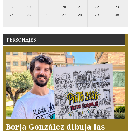
17
18
19
20
21
22
23
24
25
26
27
28
29
30
31
PERSONAJES
Borja González dibuja las