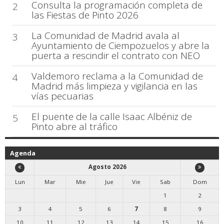
Consulta la programación completa de
2
las Fiestas de Pinto 2026
La Comunidad de Madrid avala al
3
Ayuntamiento de Ciempozuelos y abre la
puerta a rescindir el contrato con NEO
Valdemoro reclama a la Comunidad de
4
Madrid más limpieza y vigilancia en las
vías pecuarias
El puente de la calle Isaac Albéniz de
5
Pinto abre al tráfico
Agenda
Agosto 2026
Lun
Mar
Mie
Jue
Vie
Sab
Dom
1
2
3
4
5
6
7
8
9
10
11
12
13
14
15
16