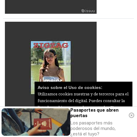
Aviso sobre el Uso de cookies:
Utilizamos cookies nuestras y de terceros para el
funcionamiento del digital. Puedes consultar la
lista de cookies y como desconectarlas.
Ver
Pasaportes que abren
nuestra Política de Privacidad y Cookies
puertas
Los pasaportes más
Aceptar Cookies
Personalizar
poderosos del mundo,
¿está el tuyo?