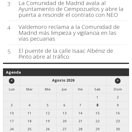
La Comunidad de Madrid avala al
3
Ayuntamiento de Ciempozuelos y abre la
puerta a rescindir el contrato con NEO
Valdemoro reclama a la Comunidad de
4
Madrid más limpieza y vigilancia en las
vías pecuarias
El puente de la calle Isaac Albéniz de
5
Pinto abre al tráfico
Agenda
Agosto 2026
Lun
Mar
Mie
Jue
Vie
Sab
Dom
1
2
3
4
5
6
7
8
9
10
11
12
13
14
15
16
17
18
19
20
21
22
23
24
25
26
27
28
29
30