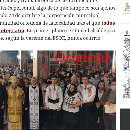
onradez y transparencia de las formaciones
interés personal, algo de lo que tampoco son ajenos
sado 24 de octubre la corporación municipal
nidad ortodoxa de la localidad tras el que
todos
fotografía
. En primer plano se situó el alcalde por
e, según la versión del PSOE, nunca ocurrió.