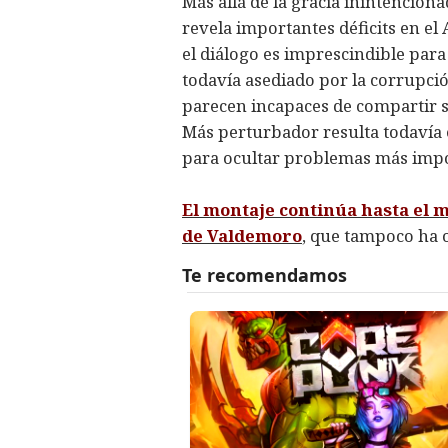
Más allá de la gracia inintencion
revela importantes déficits en el
el diálogo es imprescindible par
todavía asediado por la corrupción
parecen incapaces de compartir si
Más perturbador resulta todavía e
para ocultar problemas más impo
El montaje continúa hasta el 
de Valdemoro
, que tampoco ha o