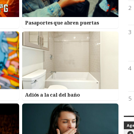
2
Pasaportes que abren puertas
3
4
Adiós a la cal del baño
5
Ag