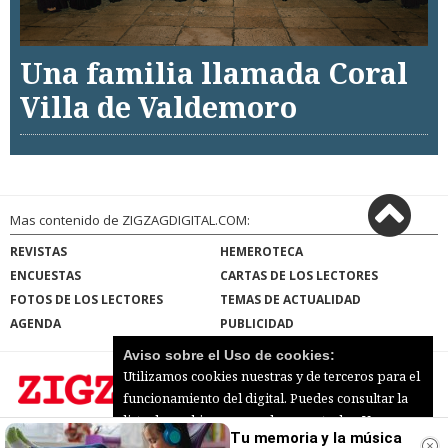
Una familia llamada Coral
Villa de Valdemoro
Mas contenido de ZIGZAGDIGITAL.COM:
REVISTAS
HEMEROTECA
ENCUESTAS
CARTAS DE LOS LECTORES
FOTOS DE LOS LECTORES
TEMAS DE ACTUALIDAD
AGENDA
PUBLICIDAD
Aviso sobre el Uso de cookies:
Utilizamos cookies nuestras y de terceros para el
funcionamiento del digital. Puedes consultar la
lista de cookies y como desconectarlas.
Ver
Tu memoria y la música
ZIGZAGDIGITAL.COM |
Términos de uso
|
nuestra Política de Privacidad y Cookies