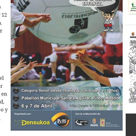
e
 12
.
er
el
or
 en
d,
po y
d