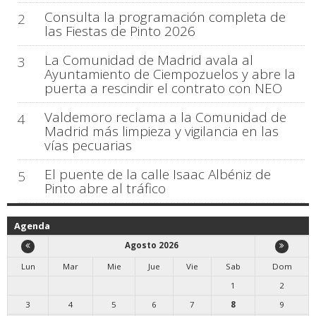
Consulta la programación completa de
2
las Fiestas de Pinto 2026
La Comunidad de Madrid avala al
3
Ayuntamiento de Ciempozuelos y abre la
puerta a rescindir el contrato con NEO
Valdemoro reclama a la Comunidad de
4
Madrid más limpieza y vigilancia en las
vías pecuarias
El puente de la calle Isaac Albéniz de
5
Pinto abre al tráfico
Agenda
Agosto 2026
Lun
Mar
Mie
Jue
Vie
Sab
Dom
1
2
3
4
5
6
7
8
9